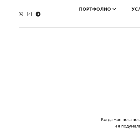
ПОРТФОЛИО
УС
Когда моя нога но
и я подумал