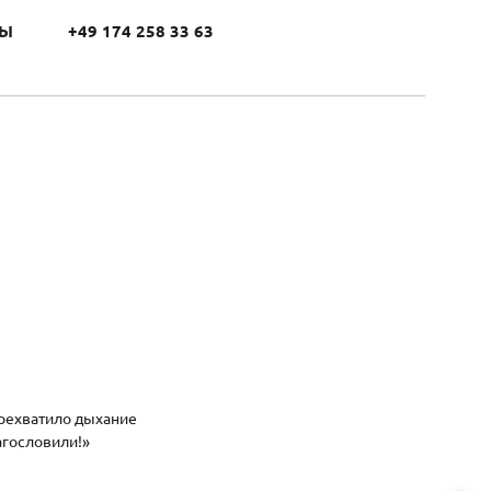
ТЫ
+49 174 258 33 63
ерехватило дыхание
агословили!»