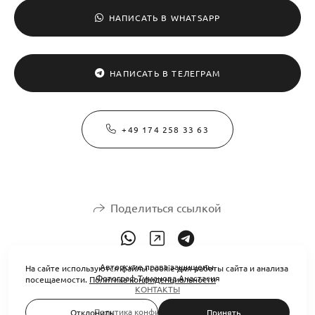
НАПИСАТЬ В WHATSAPP
НАПИСАТЬ В ТЕЛЕГРАМ
+49 174 258 33 63
Поделиться ссылкой
Авторские права защищены.
На сайте используются файлы cookie для работы сайта и анализа
Фотограф Туманова Анастасия
посещаемости.
Политика конфиденциальности
КОНТАКТЫ
Политика конфиденциальности
Отклонить
Принять